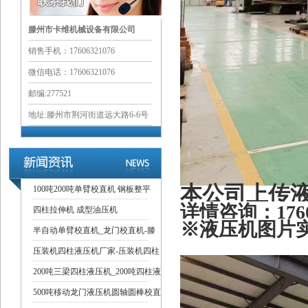
滕州市卡维机械设备有限公司
销售手机：17606321076
微信电话：17606321076
邮编:277521
地址:滕州市荆河街道远大路6-6号
本公司上传
100吨200吨单臂校直机 钢板整平
详情
咨询：1760
四柱拉伸机 成型油压机
※液压机图片
半自动单臂校直机_龙门校直机-滕
压装机四柱液压机厂家-压装机四柱
200吨三梁四柱液压机_200吨四柱液
500吨移动龙门液压机圆轴圆棒校直