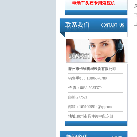
电动车头盔专用液压机
滕州市卡维机械设备有限公司
销售手机：13806376780
传 真：0632-5085379
邮编:277521
邮箱：1651099914@qq.com
地址:滕州市奚仲路中段东侧