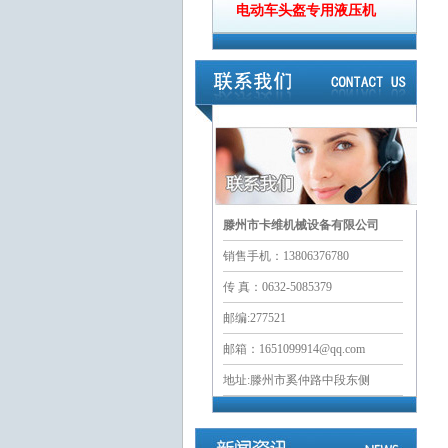
电动车头盔专用液压机
滕州市卡维机械设备有限公司
销售手机：13806376780
传 真：0632-5085379
邮编:277521
邮箱：1651099914@qq.com
地址:滕州市奚仲路中段东侧